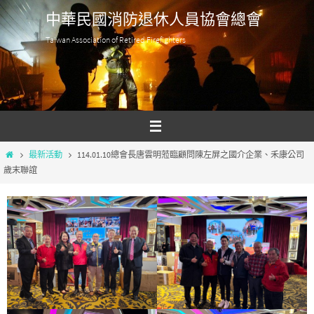
Skip
中華民國消防退休人員協會總會
to
Taiwan Association of Retired Firefighters
content
Home
最新活動
114.01.10總會長唐雲明蒞臨顧問陳左屏之國介企業、禾康公司
歲末聯誼