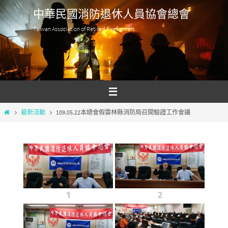
Skip
中華民國消防退休人員協會總會
to
Taiwan Association of Retired Firefighters
content
Home
最新活動
109.05.22本總會假雲林縣消防局召開驗證工作會議
1
2