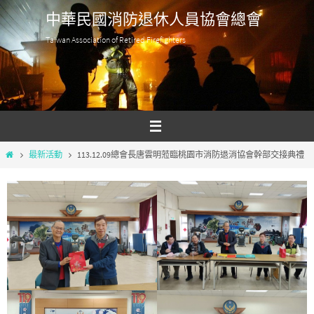
Skip
中華民國消防退休人員協會總會
to
Taiwan Association of Retired Firefighters
content
Home
最新活動
113.12.09總會長唐雲明蒞臨桃園市消防退消協會幹部交接典禮