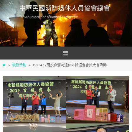
Skip
中華民國消防退休人員協會總會
to
Taiwan Association of Retired Firefighters
content
Home
最新活動
113.04.17南投縣消防退休人員協會會員大會活動